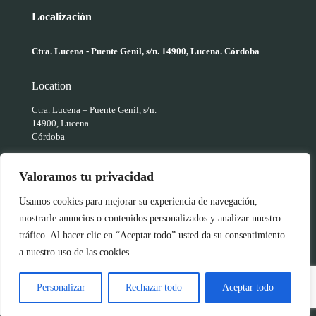
Localización
Ctra. Lucena - Puente Genil, s/n. 14900, Lucena. Córdoba
Location
Ctra. Lucena – Puente Genil, s/n.
14900, Lucena.
Córdoba
Valoramos tu privacidad
Usamos cookies para mejorar su experiencia de navegación,
mostrarle anuncios o contenidos personalizados y analizar nuestro
tráfico. Al hacer clic en “Aceptar todo” usted da su consentimiento
Todos los derechos reservados. Primitivo Pico · ®2026
Política de
a nuestro uso de las cookies.
Privacidad
/
Política de Contratación y Compra
/
Política de
Cookies
Página web creada por
eHidra
Personalizar
Rechazar todo
Aceptar todo