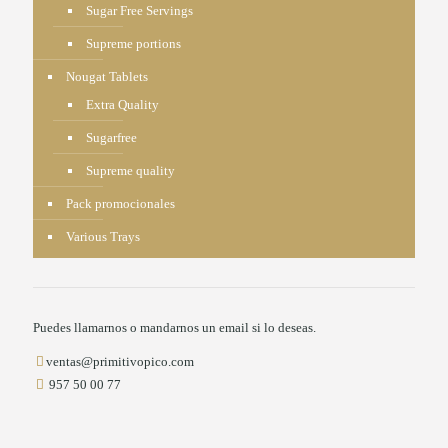
Sugar Free Servings
Supreme portions
Nougat Tablets
Extra Quality
Sugarfree
Supreme quality
Pack promocionales
Various Trays
Puedes llamarnos o mandarnos un email si lo deseas.
ventas@primitivopico.com
957 50 00 77