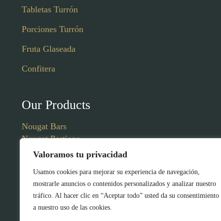
Tabletas Turrón
Porciones Turrón
Fruta Glaseada
Confitera
Our Products
Nougat Bars
Nougat Portions
Glazed Fruit
Valoramos tu privacidad
Confectionery
Usamos cookies para mejorar su experiencia de navegación,
mostrarle anuncios o contenidos personalizados y analizar nuestro
tráfico. Al hacer clic en “Aceptar todo” usted da su consentimiento
a nuestro uso de las cookies.