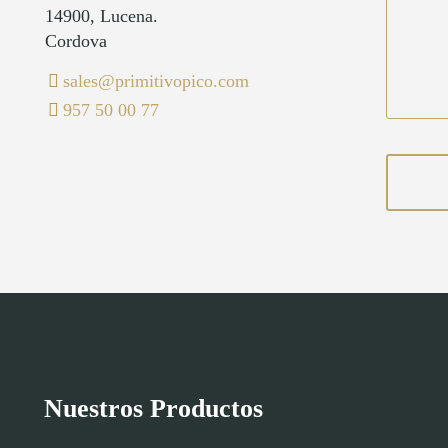
14900, Lucena.
Cordova
sales@primitivopico.com
957 50 00 77
Nuestros Productos