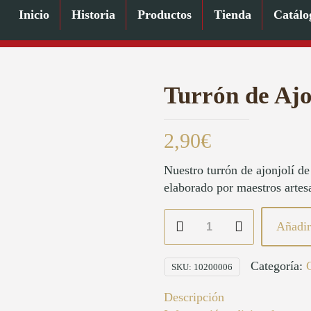
Inicio
Historia
Productos
Tienda
Catálo
Turrón de Ajo
2,90
€
Nuestro turrón de ajonjolí d
elaborado por maestros artes
Turrón
Añadir 
de
Ajonjolí
Categoría:
Extra
SKU:
10200006
cantidad
Descripción