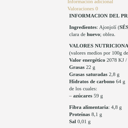
Información adicional
Valoraciones
0
INFORMACION DEL P
Ingredientes
: Ajonjolí (
SÉ
clara de
huevo
; oblea.
VALORES NUTRICION
(valores medios por 100g de
Valor energético
2078 KJ /
Grasas
22 g
Grasas saturadas
2,8 g
Hidratos de carbono
64 g
de los cuales:
–
azúcares
59 g
Fibra alimentaria
: 4,8 g
Proteínas
8,1 g
Sal
0,01 g