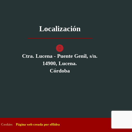
Localización
Ctra. Lucena - Puente Genil, s/n.
14900, Lucena.
Córdoba
e Cookies
Página web creada por
eHidra