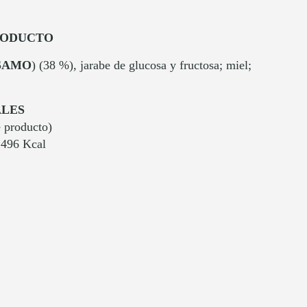
RODUCTO
SAMO
) (38 %), jarabe de glucosa y fructosa; miel;
ALES
 producto)
 496 Kcal