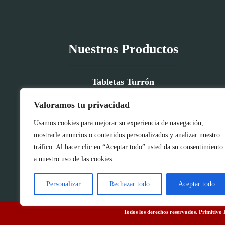
Nuestros Productos
Tabletas Turrón
Porciones Turrón
Valoramos tu privacidad
Fruta Glaseada
Confitería
Usamos cookies para mejorar su experiencia de navegación,
mostrarle anuncios o contenidos personalizados y analizar nuestro
tráfico. Al hacer clic en “Aceptar todo” usted da su consentimiento
a nuestro uso de las cookies.
Personalizar
Rechazar todo
Aceptar todo
Todos los derechos reservados. Primitiv