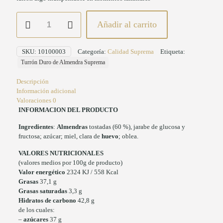
Turrón
Añadir al carrito
Duro
de
Almendra
SKU:
10100003
Categoría:
Calidad Suprema
Etiqueta:
Suprema
Turrón Duro de Almendra Suprema
cantidad
Descripción
Información adicional
Valoraciones
0
INFORMACION DEL PRODUCTO
Ingredientes
:
Almendras
tostadas (60 %), jarabe de glucosa y
fructosa; azúcar; miel, clara de
huevo
; oblea.
VALORES NUTRICIONALES
(valores medios por 100g de producto)
Valor energético
2324 KJ / 558 Kcal
Grasas
37,1 g
Grasas saturadas
3,3 g
Hidratos de carbono
42,8 g
de los cuales:
–
azúcares
37 g