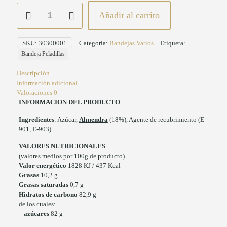
Bandeja
Añadir al carrito
Peladillas
200
gr
SKU:
30300001
Categoría:
Bandejas Varios
Etiqueta:
cantidad
Bandeja Peladillas
Descripción
Información adicional
Valoraciones
0
INFORMACION DEL PRODUCTO
Ingredientes
: Azúcar,
Almendra
(18%), Agente de recubrimiento (E-
901, E-903).
VALORES NUTRICIONALES
(valores medios por 100g de producto)
Valor energético
1828 KJ / 437 Kcal
Grasas
10,2 g
Grasas saturadas
0,7 g
Hidratos de carbono
82,9 g
de los cuales:
–
azúcares
82 g